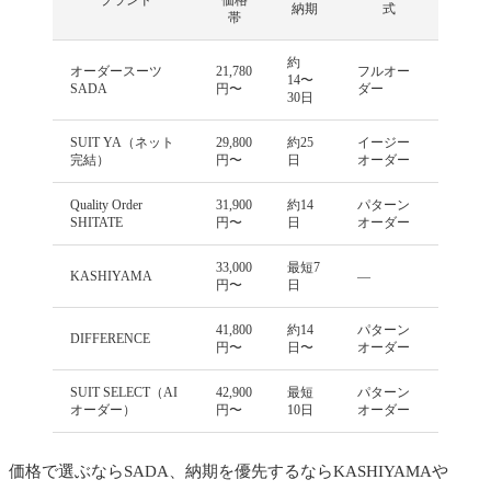
納期
式
帯
約
オーダースーツ
21,780
フルオー
14〜
SADA
円〜
ダー
30日
SUIT YA（ネット
29,800
約25
イージー
完結）
円〜
日
オーダー
Quality Order
31,900
約14
パターン
SHITATE
円〜
日
オーダー
33,000
最短7
KASHIYAMA
—
円〜
日
41,800
約14
パターン
DIFFERENCE
円〜
日〜
オーダー
SUIT SELECT（AI
42,900
最短
パターン
オーダー）
円〜
10日
オーダー
価格で選ぶならSADA、納期を優先するならKASHIYAMAや