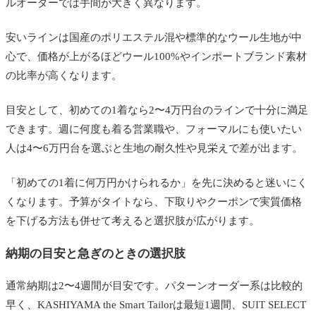
ルオーダーでは手間が大きく異なります。
安いラインは国産のポリエステル混や標準的なウール生地が中
心で、価格が上がるほどウール100%やインポートブランド素材
の比率が高くなります。
目安として、初めての1着なら2〜4万円台のラインで十分に満足
できます。週に何度も着る営業職や、フォーマルにも使いたい
人は4〜6万円台を選ぶと生地の耐久性や見栄えで差が出ます。
「初めての1着に何万円かけられるか」を先に決めると迷いにく
くなります。予算がタイトなら、下取りやクーポンで実質価格
を下げる方法も併せて考えると選択肢が広がります。
納期の目安と急ぎのときの選択肢
通常納期は2〜4週間が目安です。パターンオーダー系は比較的
早く、KASHIYAMA the Smart Tailorは最短1週間、SUIT SELECT