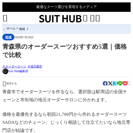
最適なスーツ選びを実現するメディア




ホーム
地域

地域
2026年7月29日
青森県のオーダースーツおすすめ5選｜価格
で比較
オーダースーツ
地方都市
Suit Hub編集部


保存する
青森市でオーダースーツを作るなら、選択肢は駅周辺の全国チ
ェーンと市街地の地元オーダーサロンに分かれます。
価格を最優先するなら初回21,780円から作れるオーダースーツ
SADAなどのチェーン、じっくり相談して仕立てたいなら地元専
門店が結論です。