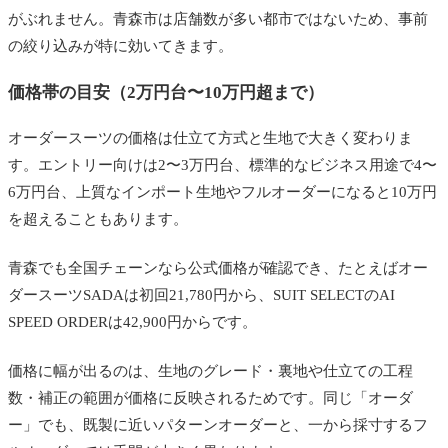
相場はいくら？
がぶれません。青森市は店舗数が多い都市ではないため、事前
納期はどれくらい？
の絞り込みが特に効いてきます。
レディース対応の店はある？
価格帯の目安（2万円台〜10万円超まで）
まとめ｜青森でオーダースーツを作るなら
オーダースーツの価格は仕立て方式と生地で大きく変わりま
す。エントリー向けは2〜3万円台、標準的なビジネス用途で4〜
6万円台、上質なインポート生地やフルオーダーになると10万円
を超えることもあります。
青森でも全国チェーンなら公式価格が確認でき、たとえばオー
ダースーツSADAは初回21,780円から、SUIT SELECTのAI
SPEED ORDERは42,900円からです。
価格に幅が出るのは、生地のグレード・裏地や仕立ての工程
数・補正の範囲が価格に反映されるためです。同じ「オーダ
ー」でも、既製に近いパターンオーダーと、一から採寸するフ