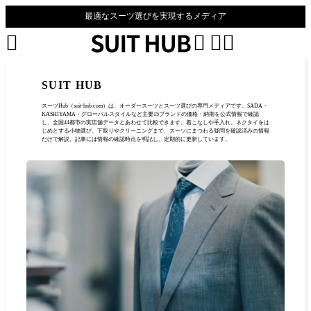
最適なスーツ選びを実現するメディア




SUIT HUB
スーツHub（suit-hub.com）は、オーダースーツとスーツ選びの専門メディアです。SADA・
KASHIYAMA・グローバルスタイルなど主要15ブランドの価格・納期を公式情報で確認
し、全国44都市の実店舗データとあわせて比較できます。着こなしや手入れ、ネクタイをは
じめとする小物選び、下取りやクリーニングまで、スーツにまつわる疑問を確認済みの情報
だけで解説。記事には情報の確認時点を明記し、定期的に更新しています。