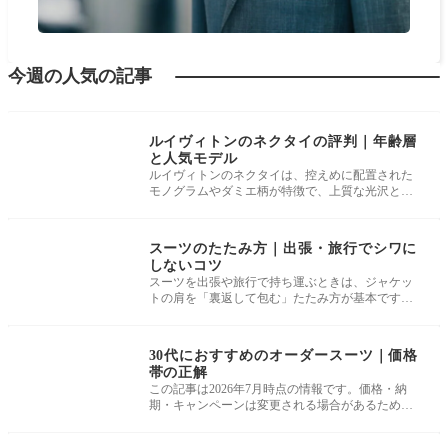
今週の人気の記事
小物・お手入れ
ルイヴィトンのネクタイの評判｜年齢層
と人気モデル
ルイヴィトンのネクタイは、控えめに配置された
モノグラムやダミエ柄が特徴で、上質な光沢と発
色で「品よく個性を出せる」と評価
小物・お手入れ
スーツのたたみ方｜出張・旅行でシワに
しないコツ
スーツを出張や旅行で持ち運ぶときは、ジャケッ
トの肩を「裏返して包む」たたみ方が基本です。
肩の形を崩さず、シワを最小限に
スーツの基礎知識
30代におすすめのオーダースーツ｜価格
帯の正解
この記事は2026年7月時点の情報です。価格・納
期・キャンペーンは変更される場合があるため、
最新の条件は各公式サイトで確認して
小物・お手入れ