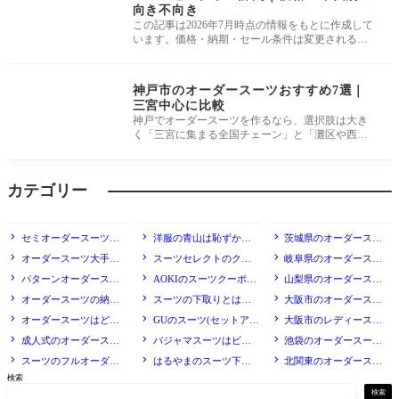
向き不向き
この記事は2026年7月時点の情報をもとに作成して
います。価格・納期・セール条件は変更される場
合があるため、最新情報は公式サイ
地域
神戸市のオーダースーツおすすめ7選｜
三宮中心に比較
神戸でオーダースーツを作るなら、選択肢は大き
く「三宮に集まる全国チェーン」と「灘区や西区
に根ざした地元テーラー」の2系統
カテゴリー
スーツの基礎知識
商標・ブランド
地域
セミオーダースーツと
洋服の青山は恥ずかし
茨城県のオーダースー
は？イージーオーダーとの
い？年代別のリアルな評価
ツおすすめ5選｜水戸市中
オーダースーツ大手の
スーツセレクトのクー
岐阜県のオーダースー
違い
心に比較
評判まとめ｜主要ブランド
ポンはある？セール時期と
ツおすすめ5選｜岐阜市中
パターンオーダースー
AOKIのスーツクーポン
山梨県のオーダースー
横断比較
安く買う方法
心に比較
ツとは？向いている人を解
入手法｜株主優待とセール
ツおすすめ5選｜甲府市中
オーダースーツの納期
スーツの下取りとは？
大阪市のオーダースー
説
どれが得？
心に比較
はどれくらい？店舗別に比
相場・条件・現金化の可否
ツおすすめ10選｜梅田・難
オーダースーツはどこ
GUのスーツ(セットアッ
大阪市のレディースオ
較
を解説
波で価格比較
がいい？失敗しない選び方
プ)はあり？サイズ感と評判
ーダースーツ7選｜女性向
成人式のオーダースー
パジャマスーツはビジ
池袋のオーダースーツ
を解説
けの店を厳選
ツ｜相場と作るタイミング
ネスで失礼？AOKIの評判
おすすめ7選｜駅チカで比
スーツのフルオーダー
はるやまのスーツ下取
北関東のオーダースー
と使える条件
較
検索
とイージーオーダーの違い
り｜条件と他社比較
ツおすすめ｜栃木県・茨城
検索
｜3種類を比較
県の店を厳選