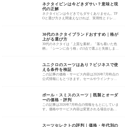
ネクタイピンは今どきダサい？意味と現
代の正解
ネクタイピンは今どきでもダサくありません。TP
Oと選び方さえ間違えなければ、実用性とドレス
アップを両立できる正統派のアクセサ
小物・お手入れ
30代のネクタイブランドおすすめ｜格が
上がる選び方
30代のネクタイは「上質な素材」「落ち着いた色
柄」「シーンに合う格」の3点で選ぶと失敗しませ
ん。 ビジネスの定番なら国内外の
商標・ブランド
ユニクロのスーツはあり？ビジネスで使
える条件を検証
この記事の価格・サービス内容は2026年7月時点の
公式情報にもとづきます。セールやラインナップ
は変更される場合があるため、購入
商標・ブランド
ポール・スミスのスーツ｜既製とオーダ
ーの価格・評判
この記事は2026年7月時点の情報をもとにしていま
す。価格やサービス内容は変更される場合がある
ため、最新情報は公式サイトで確認
商標・ブランド
スーツセレクトの評判｜価格・年代別の