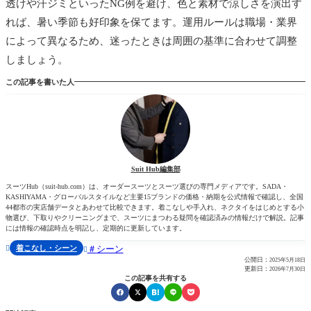
透けや汗ジミといったNG例を避け、色と素材で涼しさを演出す
れば、暑い季節も好印象を保てます。運用ルールは職場・業界
によって異なるため、迷ったときは周囲の基準に合わせて調整
しましょう。
この記事を書いた人
Suit Hub編集部
スーツHub（suit-hub.com）は、オーダースーツとスーツ選びの専門メディアです。SADA・
KASHIYAMA・グローバルスタイルなど主要15ブランドの価格・納期を公式情報で確認し、全国
44都市の実店舗データとあわせて比較できます。着こなしや手入れ、ネクタイをはじめとする小
物選び、下取りやクリーニングまで、スーツにまつわる疑問を確認済みの情報だけで解説。記事
には情報の確認時点を明記し、定期的に更新しています。
着こなし・シーン
シーン


公開日：
2025年5月18日
更新日：
2026年7月30日
この記事を共有する