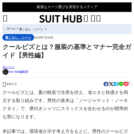
最適なスーツ選びを実現するメディア




ホーム
着こなし・シーン

着こなし・シーン
2026年7月30日
クールビズとは？服装の基準とマナー完全ガ
イド【男性編】
シーン
Suit Hub編集部


保存する
クールビズとは、夏の軽装で冷房を控え、省エネと快適さを両
立する取り組みです。男性の基本は「ノージャケット・ノーネ
クタイ」で、襟付きシャツにスラックスを合わせるのが標準的
な形になります。
本記事では、環境省が示す考え方をもとに、男性のクールビズ