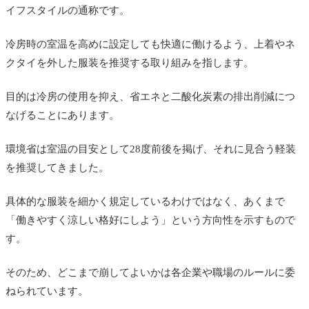
涼しく見えるクールビズコーデ例
イフスタイルの通称です。
クールビズ用のスーツ・ジャケットを選ぶなら
冷房時の室温を高めに設定しても快適に働けるよう、上着やネ
よくある質問
クタイを外した服装を推奨する取り組みを指します。
クールビズでネクタイは絶対に外してよいです
か？
目的は冷房の使用を抑え、省エネと二酸化炭素の排出削減につ
なげることにあります。
半袖シャツはビジネスでも大丈夫ですか？
環境省は室温の目安として28度前後を掲げ、それに見合う軽装
クールビズでスニーカーは履いてよいですか？
を推奨してきました。
Tシャツ一枚でも許されますか？
具体的な服装を細かく規定しているわけではなく、あくまで
まとめ
「働きやすく涼しい格好にしよう」という方向性を示すもので
す。
そのため、どこまで崩してよいかは各企業や職場のルールに委
ねられています。