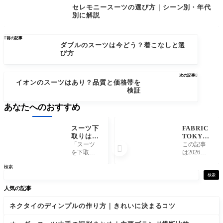
セレモニースーツの選び方｜シーン別・年代
別に解説

前の記事
ダブルのスーツは今どう？着こなしと選
び方
次の記事

イオンのスーツはあり？品質と価格帯を
検証
あなたへのおすすめ
スーツ下
FABRIC
取りは現
TOKYO
金化でき
の評判｜
「スーツ
この記事

る？割引
ネットオ
を下取り
は2026年7
券との違
ーダーの
に出せば
月時点の
検索
いを解説
採寸精度
現金がも
情報をも
を検証
らえる」
とにして
検索
と思って
います。
人気の記事
いると、
価格・納
実際の店
期・店舗
ネクタイのディンプルの作り方｜きれいに決まるコツ
頭でとま
数・キャ
どうこと
ンペーン