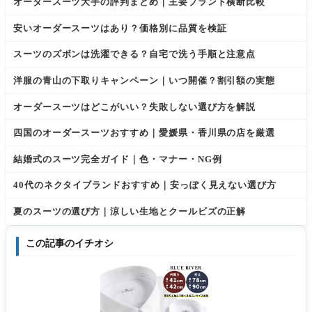
がありま
は変更さ
オーダースーツ大手の評判まとめ｜主要ブランド横断比較
す。 多く
れる場合
のスーツ
があるた
安いオーダースーツはあり？価格別に品質を検証
量販店の
め、最新
下取り
情報は公
スーツのズボンは洗濯できる？自宅で洗う手順と注意点
洋服の青山の下取りキャンペーン｜いつ開催？割引額の実態
オーダースーツはどこがいい？失敗しない選び方を解説
四国のオーダースーツおすすめ｜愛媛県・香川県の店を厳選
結婚式のスーツ完全ガイド｜色・マナー・NG例
40代のネクタイブランドおすすめ｜安っぽく見えない選び方
夏のスーツの選び方｜涼しい生地とクールビズの正解
この記事のイチオシ