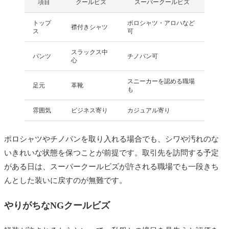
項目
クールビズ
スーパークールビズ
トップ
ポロシャツ・アロハなど
襟付きシャツ
ス
可
スラックス中
パンツ
チノパン可
心
スニーカーを認める職場
足元
革靴
も
雰囲気
ビジネス寄り
カジュアル寄り
ポロシャツやチノパンを取り入れる場合でも、シワや汚れのな
いきれいな状態を保つことが前提です。取引先を訪問する予定
がある日は、スーパークールビズが許される職場でも一段きち
んとした装いに戻すのが無難です。
やりがちなNGクールビズ