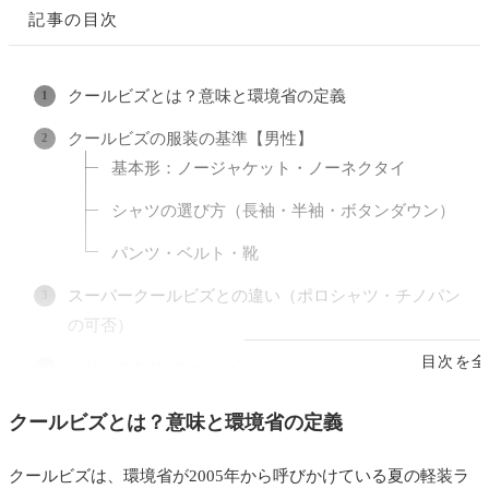
記事の目次
クールビズとは？意味と環境省の定義
クールビズの服装の基準【男性】
基本形：ノージャケット・ノーネクタイ
シャツの選び方（長袖・半袖・ボタンダウン）
パンツ・ベルト・靴
スーパークールビズとの違い（ポロシャツ・チノパン
の可否）
目次を全
やりがちなNGクールビズ
シーン別の正解（社内／商談・訪問／営業）
クールビズとは？意味と環境省の定義
クールビズの期間はいつからいつまで？
クールビズは、環境省が2005年から呼びかけている夏の軽装ラ