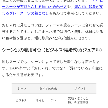
色ごとの特徴は着こなし記事で詳しく解説しています。
ネイビ
ースーツが万能とされる理由と合わせ方
や、
濃さ別に印象が変
わるグレースーツの着こなし
もあわせて参考にしてください。
おしゃれに見せるコツは、フォーマル度をシーンに合わせて調
整することです。かしこまった場では濃色・無地、休日は明る
い色や柄を選ぶと、場に馴染みながら個性を出せます。
シーン別の着用可否（ビジネス/結婚式/カジュアル）
同じスーツでも、シーンによって適した着こなしは変わりま
す。TPOを外すと「おしゃれ」ではなく「浮いている」印象に
なるため注意が必要です。
シーン
おすすめの色
ポイント
無地〜控えめな
ビジネス
ネイビー・グレー
柄。清潔感重視