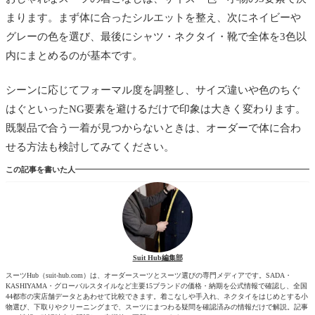
まります。まず体に合ったシルエットを整え、次にネイビーや
グレーの色を選び、最後にシャツ・ネクタイ・靴で全体を3色以
内にまとめるのが基本です。
シーンに応じてフォーマル度を調整し、サイズ違いや色のちぐ
はぐといったNG要素を避けるだけで印象は大きく変わります。
既製品で合う一着が見つからないときは、オーダーで体に合わ
せる方法も検討してみてください。
この記事を書いた人
Suit Hub編集部
スーツHub（suit-hub.com）は、オーダースーツとスーツ選びの専門メディアです。SADA・
KASHIYAMA・グローバルスタイルなど主要15ブランドの価格・納期を公式情報で確認し、全国
44都市の実店舗データとあわせて比較できます。着こなしや手入れ、ネクタイをはじめとする小
物選び、下取りやクリーニングまで、スーツにまつわる疑問を確認済みの情報だけで解説。記事