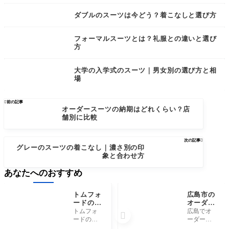
ダブルのスーツは今どう？着こなしと選び方
フォーマルスーツとは？礼服との違いと選び
方
大学の入学式のスーツ｜男女別の選び方と相
場

前の記事
オーダースーツの納期はどれくらい？店
舗別に比較
次の記事

グレーのスーツの着こなし｜濃さ別の印
象と合わせ方
あなたへのおすすめ
トムフォ
広島市の
ードのネ
オーダー
クタイの
スーツお
トムフォ
広島でオ

評判｜特
すすめ7
ードのネ
ーダース
徴と年齢
選｜安い
クタイ
ーツを作