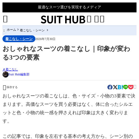
最適なスーツ選びを実現するメディア




ホーム
着こなし・シーン

着こなし・シーン
2026年7月30日
おしゃれなスーツの着こなし｜印象が変わ
る3つの要素
着こなし
Suit Hub編集部


保存する
おしゃれなスーツの着こなしは、色・サイズ・小物の3要素で決
まります。高価なスーツを買う必要はなく、体に合ったシルエ
ットと色・小物の統一感を押さえれば印象は大きく変わりま
す。
この記事では、印象を左右する基本の考え方から、シーン別の