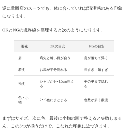
逆に量販店のスーツでも、体に合っていれば清潔感のある印象
柄のスーツは難しいですか
になります。
まとめ
OKとNGの境界線を整理すると次のようになります。
要素
OKの目安
NGの目安
肩
肩先と縫い目が合う
肩が落ちて浮く
着丈
お尻が半分隠れる
長すぎ・短すぎ
シャツが1〜1.5cm見え
手の甲まで隠れ
袖丈
る
る
色・小
2〜3色にまとまる
色数が多く散漫
物
まずはサイズ、次に色、最後に小物の順で整えると失敗しませ
ん。この3つが揃うだけで、こなれた印象に近づきます。