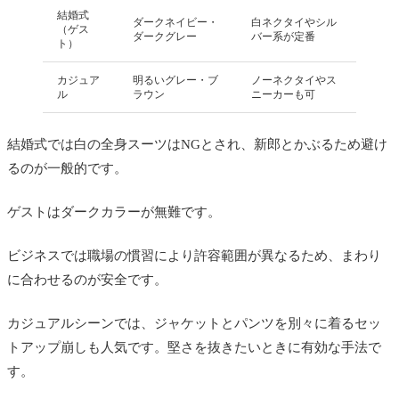
結婚式
ダークネイビー・
白ネクタイやシル
（ゲス
ダークグレー
バー系が定番
ト）
カジュア
明るいグレー・ブ
ノーネクタイやス
ル
ラウン
ニーカーも可
結婚式では白の全身スーツはNGとされ、新郎とかぶるため避け
るのが一般的です。
ゲストはダークカラーが無難です。
ビジネスでは職場の慣習により許容範囲が異なるため、まわり
に合わせるのが安全です。
カジュアルシーンでは、ジャケットとパンツを別々に着るセッ
トアップ崩しも人気です。堅さを抜きたいときに有効な手法で
す。