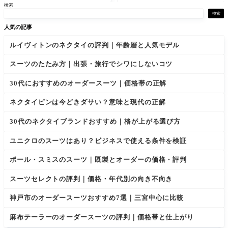
検索
層
順に比較
は、幅広
るなら、
で存在感
選択肢は
検索
のあるノ
大きく2系
人気の記事
ット、上
統に分か
質なシル
れます。
ルイヴィトンのネクタイの評判｜年齢層と人気モデル
クの光
価格と納
沢、大剣
期を重視
幅8〜9cm
するなら
スーツのたたみ方｜出張・旅行でシワにしないコツ
のクラシ
全国チェ
ックな設
ーン、生
30代におすすめのオーダースーツ｜価格帯の正解
計が特徴
地選びや
です。評
仕立て
ネクタイピンは今どきダサい？意味と現代の正解
判は
30代のネクタイブランドおすすめ｜格が上がる選び方
ユニクロのスーツはあり？ビジネスで使える条件を検証
ポール・スミスのスーツ｜既製とオーダーの価格・評判
スーツセレクトの評判｜価格・年代別の向き不向き
神戸市のオーダースーツおすすめ7選｜三宮中心に比較
麻布テーラーのオーダースーツの評判｜価格帯と仕上がり