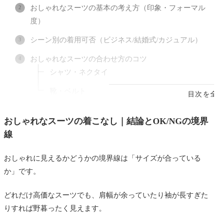
おしゃれなスーツの基本の考え方（印象・フォーマル
度）
シーン別の着用可否（ビジネス/結婚式/カジュアル）
おしゃれなスーツの合わせ方のコツ
シャツ・ネクタイ
靴・ベルト
目次を全
NG例・ダサく見えるパターン
おしゃれなスーツの着こなし｜結論とOK/NGの境界
おしゃれなスーツで差がつく体型・年代別のポイント
線
自分に合う1着ならオーダーという選択肢
おしゃれに見えるかどうかの境界線は「サイズが合っている
よくある質問
か」です。
おしゃれなスーツは高いものを選ぶべきですか
どれだけ高価なスーツでも、肩幅が余っていたり袖が長すぎた
スーツは何色から揃えるべきですか
りすれば野暮ったく見えます。
ノーネクタイでもおしゃれに見えますか