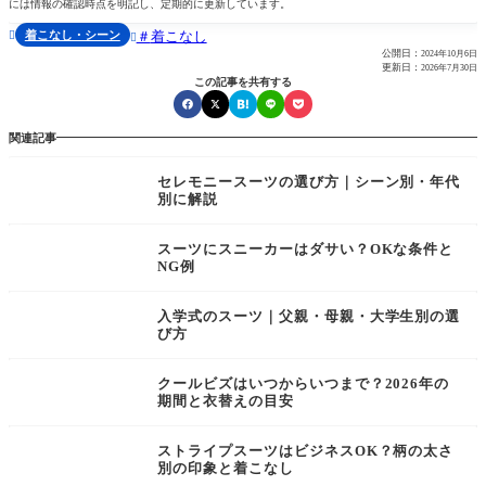
には情報の確認時点を明記し、定期的に更新しています。
着こなし・シーン
着こなし


公開日：
2024年10月6日
更新日：
2026年7月30日
この記事を共有する
関連記事
セレモニースーツの選び方｜シーン別・年代
別に解説
スーツにスニーカーはダサい？OKな条件と
NG例
入学式のスーツ｜父親・母親・大学生別の選
び方
クールビズはいつからいつまで？2026年の
期間と衣替えの目安
ストライプスーツはビジネスOK？柄の太さ
別の印象と着こなし