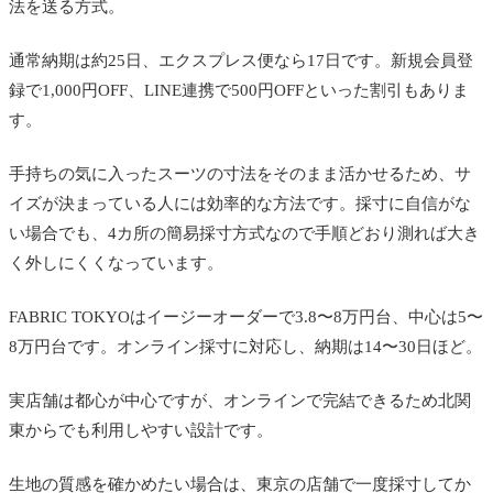
法を送る方式。
通常納期は約25日、エクスプレス便なら17日です。新規会員登
録で1,000円OFF、LINE連携で500円OFFといった割引もありま
す。
手持ちの気に入ったスーツの寸法をそのまま活かせるため、サ
イズが決まっている人には効率的な方法です。採寸に自信がな
い場合でも、4カ所の簡易採寸方式なので手順どおり測れば大き
く外しにくくなっています。
FABRIC TOKYOはイージーオーダーで3.8〜8万円台、中心は5〜
8万円台です。オンライン採寸に対応し、納期は14〜30日ほど。
実店舗は都心が中心ですが、オンラインで完結できるため北関
東からでも利用しやすい設計です。
生地の質感を確かめたい場合は、東京の店舗で一度採寸してか