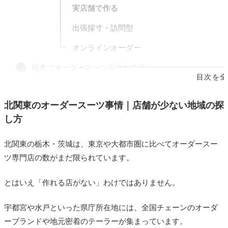
実店舗で作る
出張採寸・訪問型
オンラインオーダー
栃木でオーダースーツを作れる店
目次を全
オーダースーツSADA 宇都宮大通り店
KASHIYAMA 栃木・FKD宇都宮店／東武宇都宮
北関東のオーダースーツ事情｜店舗が少ない地域の探
OCS店
し方
SUIT SELECT FKD宇都宮／FKDインターパーク
北関東の栃木・茨城は、東京や大都市圏に比べてオーダースー
be noble TAILORING 宇都宮店
ツ専門店の数がまだ限られています。
その他の栃木の店
とはいえ「作れる店がない」わけではありません。
茨城でオーダースーツを作れる店
宇都宮や水戸といった県庁所在地には、全国チェーンのオーダ
オーダースーツFUTURE SUIT TECHNOLOGY
ーブランドや地元密着のテーラーが集まっています。
水戸内原