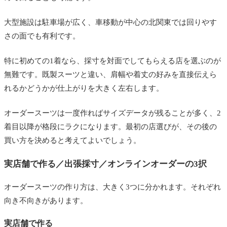
納期はどのくらい見ておけばいいですか
大型施設は駐車場が広く、車移動が中心の北関東では回りやす
ローカルテーラーの価格が書かれていないのは
さの面でも有利です。
なぜですか
特に初めての1着なら、採寸を対面でしてもらえる店を選ぶのが
2着目以降を安く作る方法はありますか
無難です。既製スーツと違い、肩幅や着丈の好みを直接伝えら
まとめ｜北関東でオーダースーツを作るなら
れるかどうかが仕上がりを大きく左右します。
オーダースーツは一度作ればサイズデータが残ることが多く、2
着目以降が格段にラクになります。最初の店選びが、その後の
買い方を決めると考えてよいでしょう。
実店舗で作る／出張採寸／オンラインオーダーの3択
オーダースーツの作り方は、大きく3つに分かれます。それぞれ
向き不向きがあります。
実店舗で作る