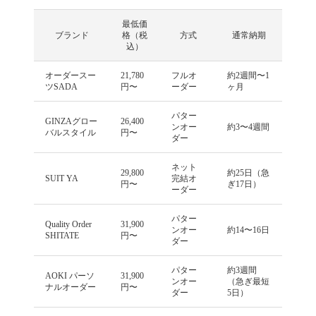
最低価
ブランド
格（税
方式
通常納期
込）
オーダースー
21,780
フルオ
約2週間〜1
ツSADA
円〜
ーダー
ヶ月
パター
GINZAグロー
26,400
ンオー
約3〜4週間
バルスタイル
円〜
ダー
ネット
29,800
約25日（急
SUIT YA
完結オ
円〜
ぎ17日）
ーダー
パター
Quality Order
31,900
ンオー
約14〜16日
SHITATE
円〜
ダー
パター
約3週間
AOKI パーソ
31,900
ンオー
（急ぎ最短
ナルオーダー
円〜
ダー
5日）