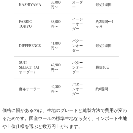
33,000
オーダ
KASHIYAMA
最短1週間
円〜
ー
イージ
FABRIC
38,000
約2週間〜1
ーオー
TOKYO
円〜
ヶ月
ダー
パター
41,800
DIFFERENCE
ンオー
最短2週間
円〜
ダー
SUIT
パター
42,900
SELECT（AI
ンオー
最短10日
円〜
オーダー）
ダー
パター
49,500
麻布テーラー
ンオー
約6週間
円〜
ダー
価格に幅があるのは、生地のグレードと縫製方法で費用が変わ
るためです。国産ウールの標準生地なら安く、インポート生地
や上位仕様を選ぶと数万円上がります。