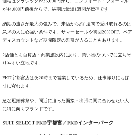
価格はクラシックが33,000円から、コンフォート・フォーマル
が44,000円前後からで、納期は最短1週間が標準です。
納期の速さが最大の強みで、来店から約1週間で受け取れるのは
急ぎの人に心強い条件です。サマーセールや初回20%OFF、ペア
ディスカウントなど期間限定の割引が入ることもあります。
2店舗とも百貨店・商業施設内にあり、買い物のついでに立ち寄
りやすい立地です。
FKD宇都宮店は夜20時まで営業しているため、仕事帰りにも採
寸に寄れます。
急な冠婚葬祭や、間近に迫った面接・出張に間に合わせたい人
に特に向くブランドです。
SUIT SELECT FKD宇都宮／FKDインターパーク