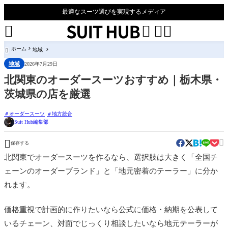
最適なスーツ選びを実現するメディア




ホーム
地域

地域
2026年7月29日
北関東のオーダースーツおすすめ｜栃木県・
茨城県の店を厳選
オーダースーツ
地方統合
Suit Hub編集部


保存する
北関東でオーダースーツを作るなら、選択肢は大きく「全国チ
ェーンのオーダーブランド」と「地元密着のテーラー」に分か
れます。
価格重視で計画的に作りたいなら公式に価格・納期を公表して
いるチェーン、対面でじっくり相談したいなら地元テーラーが