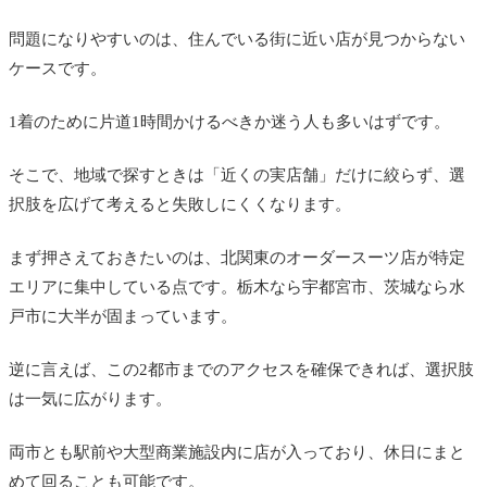
KASHIYAMA 水戸京成店
問題になりやすいのは、住んでいる街に近い店が見つからない
ケースです。
SUIT SELECT 水戸エクセル
喜久蔵久米洋服店
1着のために片道1時間かけるべきか迷う人も多いはずです。
SLOW JAM
そこで、地域で探すときは「近くの実店舗」だけに絞らず、選
その他の茨城の店
択肢を広げて考えると失敗しにくくなります。
県内に店がない場合の選択肢（オンライン・隣県）
まず押さえておきたいのは、北関東のオーダースーツ店が特定
価格・納期の比較一覧
エリアに集中している点です。栃木なら宇都宮市、茨城なら水
戸市に大半が固まっています。
よくある質問
栃木・茨城でも本格的なオーダースーツは作れ
逆に言えば、この2都市までのアクセスを確保できれば、選択肢
ますか
は一気に広がります。
近くに店がない場合はどうすればいいですか
両市とも駅前や大型商業施設内に店が入っており、休日にまと
初めてでも失敗しにくい選び方はありますか
めて回ることも可能です。