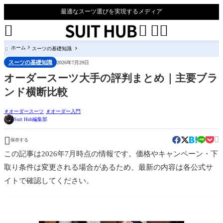
最適なスーツ選びを実現するメディア




ホーム
スーツの基礎知識

スーツの基礎知識
2026年7月29日
オーダースーツ大手の評判まとめ｜主要ブラ
ンド横断比較
オーダースーツ
オーダー入門
Suit Hub編集部


保存する
この記事は2026年7月時点の情報です。価格やキャンペーン・下
取り条件は変更される場合があるため、最新の内容は各公式サ
イトで確認してください。