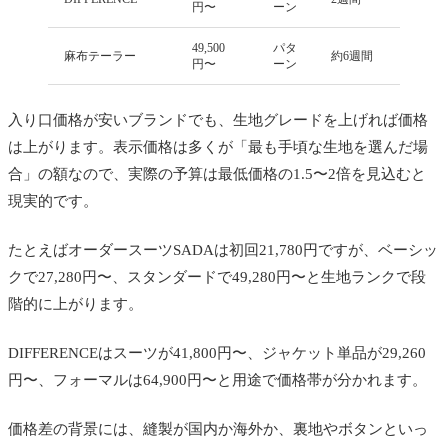
円〜
ーン
49,500
パタ
麻布テーラー
約6週間
円〜
ーン
入り口価格が安いブランドでも、生地グレードを上げれば価格
は上がります。表示価格は多くが「最も手頃な生地を選んだ場
合」の額なので、実際の予算は最低価格の1.5〜2倍を見込むと
現実的です。
たとえばオーダースーツSADAは初回21,780円ですが、ベーシッ
クで27,280円〜、スタンダードで49,280円〜と生地ランクで段
階的に上がります。
DIFFERENCEはスーツが41,800円〜、ジャケット単品が29,260
円〜、フォーマルは64,900円〜と用途で価格帯が分かれます。
価格差の背景には、縫製が国内か海外か、裏地やボタンといっ