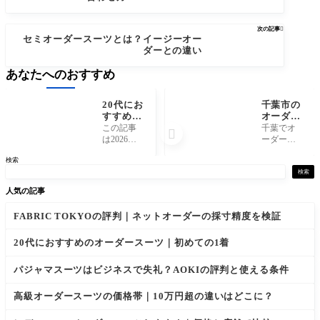
次の記事

セミオーダースーツとは？イージーオー
ダーとの違い
あなたへのおすすめ
20代にお
千葉市の
すすめの
オーダー
オーダー
スーツお
この記事
千葉でオ

スーツ｜
すすめ7
は2026年7
ーダース
初めての
選｜千葉
月時点の
ーツを作
検索
1着
駅周辺で
情報をも
るなら、
比較
とにして
選択肢は
検索
います。
駅前に集
人気の記事
価格やキ
まる大手
ャンペー
チェーン
FABRIC TOKYOの評判｜ネットオーダーの採寸精度を検証
ンの内容
と近隣エ
は変更さ
リアの老
れる場合
舗仕立て
20代におすすめのオーダースーツ｜初めての1着
があるた
店に大き
め、最新
く分かれ
パジャマスーツはビジネスで失礼？AOKIの評判と使える条件
情報は各
ます。 結
公式サイ
論を先
高級オーダースーツの価格帯｜10万円超の違いはどこに？