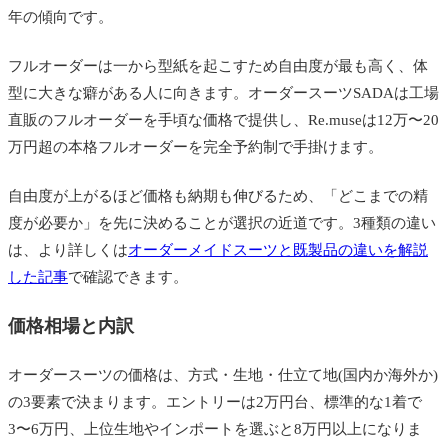
年の傾向です。
フルオーダーは一から型紙を起こすため自由度が最も高く、体
型に大きな癖がある人に向きます。オーダースーツSADAは工場
直販のフルオーダーを手頃な価格で提供し、Re.museは12万〜20
万円超の本格フルオーダーを完全予約制で手掛けます。
自由度が上がるほど価格も納期も伸びるため、「どこまでの精
度が必要か」を先に決めることが選択の近道です。3種類の違い
は、より詳しくは
オーダーメイドスーツと既製品の違いを解説
した記事
で確認できます。
価格相場と内訳
オーダースーツの価格は、方式・生地・仕立て地(国内か海外か)
の3要素で決まります。エントリーは2万円台、標準的な1着で
3〜6万円、上位生地やインポートを選ぶと8万円以上になりま