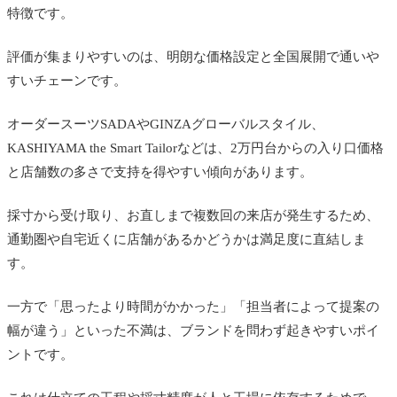
特徴です。
短納期を優先したい人
ネットで完結させたい人
評価が集まりやすいのは、明朗な価格設定と全国展開で通いや
すいチェーンです。
仕立ての質にこだわりたい人
よくある質問
オーダースーツSADAやGINZAグローバルスタイル、
オーダースーツはどのくらいの期間で届きます
KASHIYAMA the Smart Tailorなどは、2万円台からの入り口価格
か
と店舗数の多さで支持を得やすい傾向があります。
初めてでも失敗しませんか
採寸から受け取り、お直しまで複数回の来店が発生するため、
不要なスーツの下取りで安く買えますか
通勤圏や自宅近くに店舗があるかどうかは満足度に直結しま
す。
量販店の既製スーツとどちらが良いですか
まとめ
一方で「思ったより時間がかかった」「担当者によって提案の
幅が違う」といった不満は、ブランドを問わず起きやすいポイ
ントです。