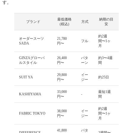
す。
最低価格
納期の目
ブランド
方式
(税込)
安
約2週
オーダースーツ
21,780
フル
間〜1ヶ
SADA
円〜
月
GINZAグローバ
26,400
パタ
約3〜4週
ルスタイル
円〜
ーン
間
29,800
イー
SUIT YA
約25日
円〜
ジー
33,000
最短1週
KASHIYAMA
-
円〜
間
約2週
38,000
イー
FABRIC TOKYO
間〜1ヶ
円〜
ジー
月
41,800
パタ
DIFFERENCE
2週間〜