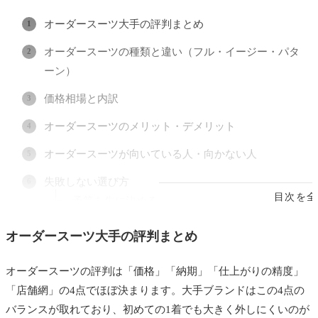
オーダースーツ大手の評判まとめ
オーダースーツの種類と違い（フル・イージー・パタ
ーン）
価格相場と内訳
オーダースーツのメリット・デメリット
オーダースーツが向いている人・向かない人
失敗しない選び方
目次を全
予算を先に決める
納期を確認する
オーダースーツ大手の評判まとめ
店舗の通いやすさ
オーダースーツの評判は「価格」「納期」「仕上がりの精度」
おすすめの店・ブランド
「店舗網」の4点でほぼ決まります。大手ブランドはこの4点の
コスパ重視で始めたい人
バランスが取れており、初めての1着でも大きく外しにくいのが