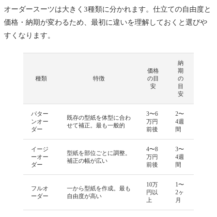
オーダースーツは大きく3種類に分かれます。仕立ての自由度と
価格・納期が変わるため、最初に違いを理解しておくと選びや
すくなります。
納
価格
期
種類
特徴
の目
の
安
目
安
パター
3〜6
2〜
既存の型紙を体型に合わ
ンオー
万円
4週
せて補正。最も一般的
ダー
前後
間
イージ
4〜8
3〜
型紙を部位ごとに調整。
ーオー
万円
4週
補正の幅が広い
ダー
前後
間
10万
1〜
フルオ
一から型紙を作成。最も
円以
2ヶ
ーダー
自由度が高い
上
月