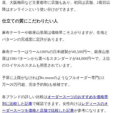
道、大阪梅田など主要都市に店舗もあり、初回は店舗、2着目以
降はオンラインという使い分けができます。
仕立ての質にこだわりたい人
麻布テーラーや銀座山形屋は価格帯こそ上がりますが、生地と
パターンの完成度に定評があります。
麻布テーラーはウール100%の日本縫製が49,500円〜、銀座山形
屋は198パターンから選べるスタンダードが44,000円〜で、上位
のロイヤルカスタムも用意されています。
予算に上限がなければRe.museのようなフルオーダー専門(12
万〜20万円超、完全予約制)も候補です。
各ブランドの詳しい比較は
オーダースーツのおすすめを価格帯
別に比較した記事
で確認できます。女性向けは
レディースのオ
ーダースーツを価格と店舗で比較した記事
が参考になります。