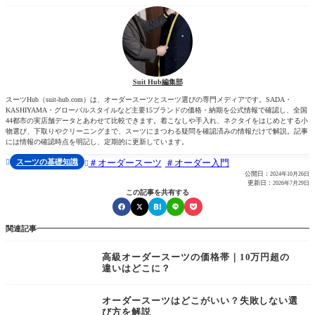
Suit Hub編集部
スーツHub（suit-hub.com）は、オーダースーツとスーツ選びの専門メディアです。SADA・
KASHIYAMA・グローバルスタイルなど主要15ブランドの価格・納期を公式情報で確認し、全国
44都市の実店舗データとあわせて比較できます。着こなしや手入れ、ネクタイをはじめとする小
物選び、下取りやクリーニングまで、スーツにまつわる疑問を確認済みの情報だけで解説。記事
には情報の確認時点を明記し、定期的に更新しています。
スーツの基礎知識
オーダースーツ
オーダー入門


公開日：
2024年10月26日
更新日：
2026年7月29日
この記事を共有する
関連記事
高級オーダースーツの価格帯｜10万円超の
違いはどこに？
オーダースーツはどこがいい？失敗しない選
び方を解説