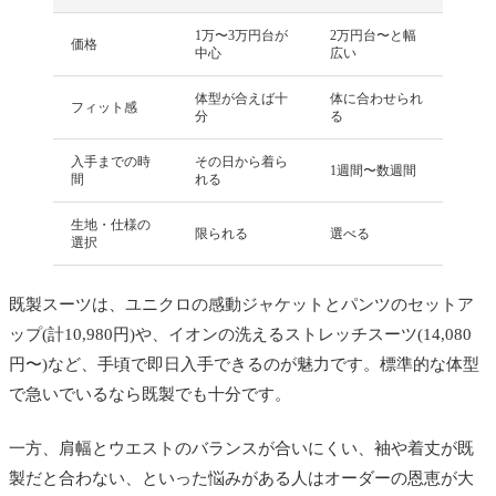
1万〜3万円台が
2万円台〜と幅
価格
中心
広い
体型が合えば十
体に合わせられ
フィット感
分
る
入手までの時
その日から着ら
1週間〜数週間
間
れる
生地・仕様の
限られる
選べる
選択
既製スーツは、ユニクロの感動ジャケットとパンツのセットア
ップ(計10,980円)や、イオンの洗えるストレッチスーツ(14,080
円〜)など、手頃で即日入手できるのが魅力です。標準的な体型
で急いでいるなら既製でも十分です。
一方、肩幅とウエストのバランスが合いにくい、袖や着丈が既
製だと合わない、といった悩みがある人はオーダーの恩恵が大