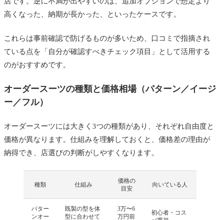
店です。逆に不満が出やすいのは、追加オプションで想定より
高くなった、納期が長かった、といったケースです。
これらは事前確認で防げるものが多いため、口コミで指摘され
ている点を「自分が確認すべきチェック項目」として活用する
のがおすすめです。
オーダースーツの種類と価格相場（パターン／イージ
ー／フル）
オーダースーツには大きく3つの種類があり、それぞれ自由度と
価格が異なります。仕組みを理解しておくと、価格差の理由が
納得でき、店選びの判断がしやすくなります。
価格の
種類
仕組み
向いている人
目安
パター
既製の型を体
3万〜6
初心者・コス
ンオー
型に合わせて
万円前