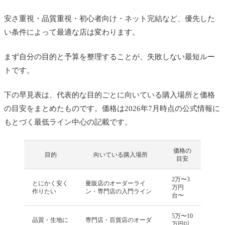
採寸・スタイリストの質
安さ重視・品質重視・初心者向け・ネット完結など、優先した
オプションの自由度
い条件によって最適な店は変わります。
無料お直し・保証期間
まず自分の目的と予算を整理することが、失敗しない最短ルー
口コミ・評判
トです。
オーダースーツの種類と価格相場（パターン／イージ
下の早見表は、代表的な目的ごとに向いている購入場所と価格
ー／フル）
の目安をまとめたものです。価格は2026年7月時点の公式情報に
【目的別】どこがいい？おすすめブランド
もとづく最低ライン中心の記載です。
安さ重視なら
品質重視なら
価格の
目的
向いている購入場所
目安
初心者なら
2万〜3
とにかく安く
量販店のオーダーライ
ネットで作るなら
万円
作りたい
ン・専門店の入門ライン
台〜
既製スーツとオーダースーツはどっちがいい？違いを
5万〜10
比較
品質・生地に
専門店・百貨店のオーダ
万円以