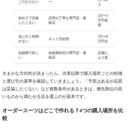
こだわりたい
ー
上
初心者がやりがちな失敗と回避法
3万〜5
初めてで失敗
説明が丁寧な専門店・量
オーダースーツ選びのよくある質問
万円前
したくない
販店
後
オーダースーツは何日くらいで受け取れます
か？
店に行く時間
3万〜8
ネット完結型
がない
万円台
初めてでも自分でデザインを決められますか？
短納期で欲し
短納期対応の専門店・量
店舗に
安いオーダースーツは品質が心配です。大丈夫
い
販店
より差
でしょうか？
大まかな方向性が決まったら、次章以降で購入場所ごとの特徴
下取りやクーポンでお得に作れますか？
と選び方の基準を確認していきましょう。「予算はあるが品質
ネット完結型は採寸が不安です。失敗しません
は妥協したくない」など複数条件があるときは、優先順位の高
か？
いものから満たせる店を選ぶのが基本です。
まとめ｜迷ったらこの基準で選べば失敗しない
オーダースーツはどこで作れる？4つの購入場所を比
較