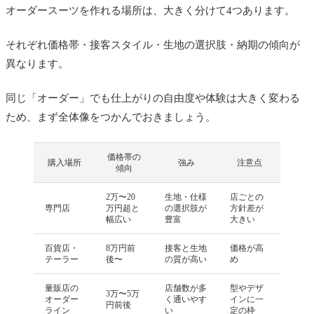
オーダースーツを作れる場所は、大きく分けて4つあります。
それぞれ価格帯・接客スタイル・生地の選択肢・納期の傾向が
異なります。
同じ「オーダー」でも仕上がりの自由度や体験は大きく変わる
ため、まず全体像をつかんでおきましょう。
価格帯の
購入場所
強み
注意点
傾向
2万〜20
生地・仕様
店ごとの
専門店
万円超と
の選択肢が
方針差が
幅広い
豊富
大きい
百貨店・
8万円前
接客と生地
価格が高
テーラー
後〜
の質が高い
め
量販店の
店舗数が多
型やデザ
3万〜5万
オーダー
く通いやす
インに一
円前後
ライン
い
定の枠