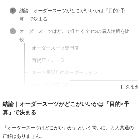
結論｜オーダースーツがどこがいいかは「目的×予
算」で決まる
オーダースーツはどこで作れる？4つの購入場所を比
較
オーダースーツ専門店
百貨店・テーラー
スーツ量販店のオーダーライン
ネット完結型（FABRIC TOKYO・SUIT YA等）
目次を全
失敗しないオーダースーツ店の選び方7つ
結論｜オーダースーツがどこがいいかは「目的×予
価格帯と予算
算」で決まる
生地の種類と品質
「オーダースーツはどこがいいか」という問いに、万人共通の
納期
正解はありません。