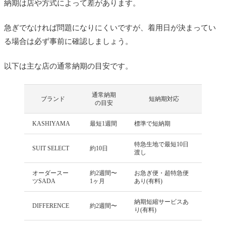
納期は店や方式によって差があります。
急ぎでなければ問題になりにくいですが、着用日が決まってい
る場合は必ず事前に確認しましょう。
以下は主な店の通常納期の目安です。
通常納期
ブランド
短納期対応
の目安
KASHIYAMA
最短1週間
標準で短納期
特急生地で最短10日
SUIT SELECT
約10日
渡し
オーダースー
約2週間〜
お急ぎ便・超特急便
ツSADA
1ヶ月
あり(有料)
納期短縮サービスあ
DIFFERENCE
約2週間〜
り(有料)