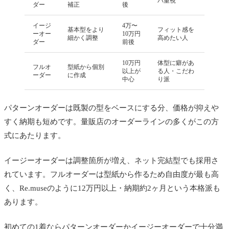
パ重視
ダー
補正
後
イージ
4万〜
基本型をより
フィット感を
ーオー
10万円
細かく調整
高めたい人
ダー
前後
10万円
体型に癖があ
フルオ
型紙から個別
以上が
る人・こだわ
ーダー
に作成
中心
り派
パターンオーダーは既製の型をベースにする分、価格が抑えや
すく納期も短めです。量販店のオーダーラインの多くがこの方
式にあたります。
イージーオーダーは調整箇所が増え、ネット完結型でも採用さ
れています。フルオーダーは型紙から作るため自由度が最も高
く、Re.museのように12万円以上・納期約2ヶ月という本格派も
あります。
初めての1着ならパターンオーダーかイージーオーダーで十分満